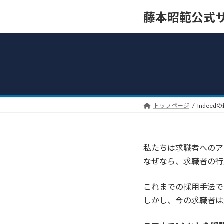
コ
ナ
藤本昭範公式
ン
ビ
テ
ゲ
ン
ー
ツ
シ
へ
ョ
ス
ン
キ
に
ッ
移
トップページ
Indee
プ
動
私たちは求職者へのアプ
なぜなら、求職者の行
これまでの採用手法で
しかし、今の求職者は